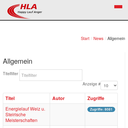
Home
Verein
Start
/
News
/
Allgemein
News
Vorstand
Allgemein
Bezirkslaufcup
Kontakt
Volkslauf
Mitglied werden
Titelfilter
Firekids
Anzeige #
Bilder
Titel
Autor
Zugriffe
Links
Energielauf Weiz u.
Zugriffe: 8081
Steirische
Termine
Meisterschaften