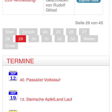
Zugriffe: 5888
von Rudolf
Glössl
Seite 29 von 45
Start
Zurück
24
25
26
27
28
29
30
31
32
33
Weiter
Ende
TERMINE
SEP
12
40. Passailer Volkslauf
SEP
19
13. Steirische ApfelLand Lauf