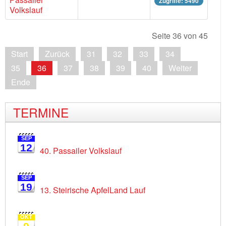
Zugriffe: 5490
Volkslauf
Seite 36 von 45
Start
Zurück
31
32
33
34
35
36
37
38
39
40
Weiter
Ende
TERMINE
SEP
12
40. Passailer Volkslauf
SEP
19
13. Steirische ApfelLand Lauf
OKT