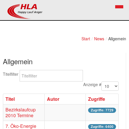
Home
Verein
Start
/
News
/
Allgemein
News
Vorstand
Allgemein
Bezirkslaufcup
Kontakt
Volkslauf
Mitglied werden
Titelfilter
Firekids
Anzeige #
Bilder
Titel
Autor
Zugriffe
Links
Bezirkslaufcup
Zugriffe: 7729
2010 Termine
Termine
7. Öko-Energie
Zugriffe: 6400