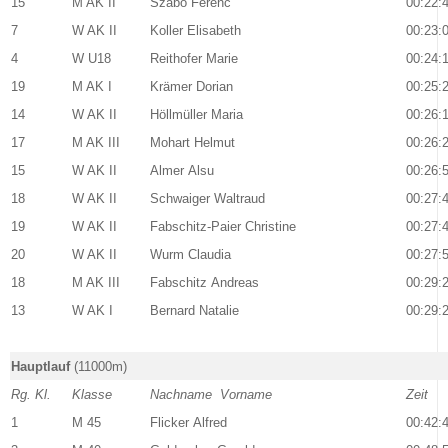
15
M AK II
Szabo Ferenc
00:22:
7
W AK II
Koller Elisabeth
00:23:
4
W U18
Reithofer Marie
00:24:
19
M AK I
Krämer Dorian
00:25:
14
W AK II
Höllmüller Maria
00:26:
17
M AK III
Mohart Helmut
00:26:
15
W AK II
Almer Alsu
00:26:
18
W AK II
Schwaiger Waltraud
00:27:
19
W AK II
Fabschitz-Paier Christine
00:27:
20
W AK II
Wurm Claudia
00:27:
18
M AK III
Fabschitz Andreas
00:29:
13
W AK I
Bernard Natalie
00:29:
Hauptlauf
(11000m)
Rg. Kl.
Klasse
Nachname Vorname
Zeit
1
M 45
Flicker Alfred
00:42: