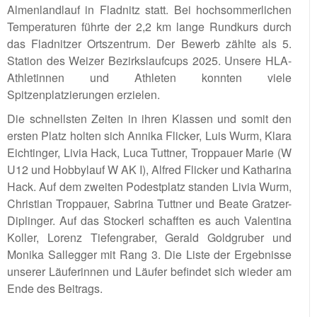
Almenlandlauf in Fladnitz statt. Bei hochsommerlichen
Temperaturen führte der 2,2 km lange Rundkurs durch
das Fladnitzer Ortszentrum. Der Bewerb zählte als 5.
Station des Weizer Bezirkslaufcups 2025. Unsere HLA-
Athletinnen und Athleten konnten viele
Spitzenplatzierungen erzielen.
Die schnellsten Zeiten in ihren Klassen und somit den
ersten Platz holten sich Annika Flicker, Luis Wurm, Klara
Eichtinger, Livia Hack, Luca Tuttner, Troppauer Marie (W
U12 und Hobbylauf W AK I), Alfred Flicker und Katharina
Hack. Auf dem zweiten Podestplatz standen Livia Wurm,
Christian Troppauer, Sabrina Tuttner und Beate Gratzer-
Diplinger. Auf das Stockerl schafften es auch Valentina
Koller, Lorenz Tiefengraber, Gerald Goldgruber und
Monika Sallegger mit Rang 3. Die Liste der Ergebnisse
unserer Läuferinnen und Läufer befindet sich wieder am
Ende des Beitrags.