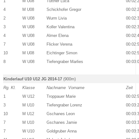
1
M U08
Tuttner Luca
00:02:
4
M U08
Schickhofer Gregor
00:02:
2
W U08
Wurm Livia
00:02:
3
W U08
Koller Valentina
00:02:
4
W U08
Almer Elena
00:02:
7
W U08
Flicker Verena
00:02:
10
M U08
Eichtinger Simon
00:02:
8
W U08
Tiefengraber Marlies
00:03:
Kinderlauf U10 U12 JG 2014-17
(900m)
Rg. Kl.
Klasse
Nachname Vorname
Zeit
1
W U12
Troppauer Marie
00:02:
3
M U10
Tiefengraber Lorenz
00:03:
10
M U12
Gschanes Leon
00:03:
7
M U10
Gschanes Jamie
00:03:
7
W U10
Goldgruber Anna
00:03: