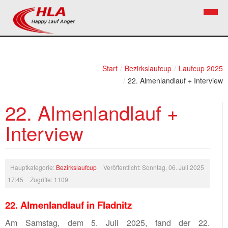
Home
Verein
Start
/
Bezirkslaufcup
/
Laufcup 2025
/
22. Almenlandlauf + Interview
News
Vorstand
22. Almenlandlauf +
Bezirkslaufcup
Kontakt
Interview
Volkslauf
Mitglied werden
Firekids
Bilder
Hauptkategorie:
Bezirkslaufcup
Veröffentlicht: Sonntag, 06. Juli 2025
17:45
Zugriffe: 1109
Links
22. Almenlandlauf in Fladnitz
Termine
Am Samstag, dem 5. Juli 2025, fand der 22.