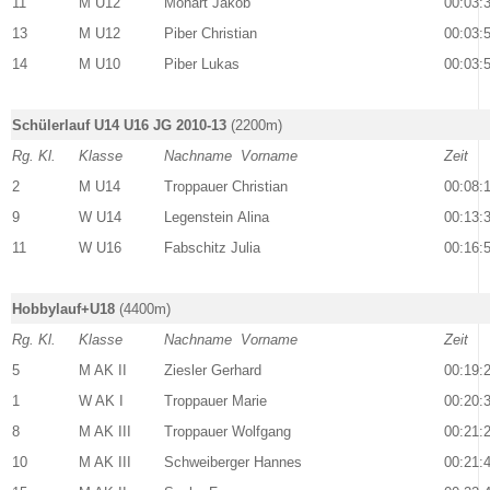
11
M U12
Mohart Jakob
00:03:
13
M U12
Piber Christian
00:03:
14
M U10
Piber Lukas
00:03:
Schülerlauf U14 U16 JG 2010-13
(2200m)
Rg. Kl.
Klasse
Nachname Vorname
Zeit
2
M U14
Troppauer Christian
00:08:
9
W U14
Legenstein Alina
00:13:
11
W U16
Fabschitz Julia
00:16:
Hobbylauf+U18
(4400m)
Rg. Kl.
Klasse
Nachname Vorname
Zeit
5
M AK II
Ziesler Gerhard
00:19:
1
W AK I
Troppauer Marie
00:20:
8
M AK III
Troppauer Wolfgang
00:21:
10
M AK III
Schweiberger Hannes
00:21: