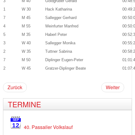
3
M 40
Goldgruber Gerald
00:48:
1
W 30
Hack Katharina
00:49:
7
M 45
Sallegger Gerhard
00:50:
4
M 55
Weinfurter Manfred
00:50:
5
M 35
Haberl Peter
00:52:
3
W 40
Sallegger Monika
00:55:
2
W 35
Tuttner Sabrina
00:58:
7
M 50
Diplinger Eugen-Peter
01:01:
2
W 45
Gratzer-Diplinger Beate
01:07:
Zurück
Weiter
TERMINE
SEP
12
40. Passailer Volkslauf