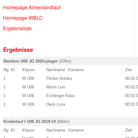
Homepage Almenlandlauf
Homepage WBLC
Ergebnisliste
Ergebnisse
Bambini U06 JG 2020-jünger
(100m)
Rg. Kl.
Klasse
Nachname Vorname
Zeit
1
W U06
Flicker Annika
00:01:
1
W U06
Wurm Luis
00:01:
1
W U06
Eichtinger Klara
00:01:
1
W U06
Hack Livia
00:01:
Kinderlauf I U08 JG 2018-19
(600m)
Rg. Kl.
Klasse
Nachname Vorname
Zeit