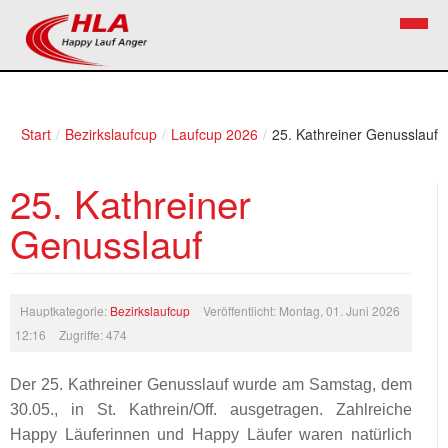
Home
Verein
Start
/
Bezirkslaufcup
/
Laufcup 2026
/
25. Kathreiner Genusslauf
News
Vorstand
25. Kathreiner
Bezirkslaufcup
Kontakt
Genusslauf
Volkslauf
Mitglied werden
Firekids
Hauptkategorie:
Bezirkslaufcup
Veröffentlicht: Montag, 01. Juni 2026
Bilder
12:16
Zugriffe: 474
Links
Der 25. Kathreiner Genusslauf wurde am Samstag, dem
Termine
30.05., in St. Kathrein/Off. ausgetragen. Zahlreiche
Happy Läuferinnen und Happy Läufer waren natürlich