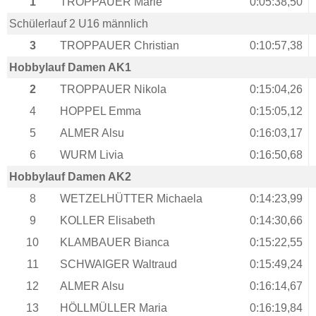
1
TROPPAUER Marie
0:05:38,50
Schülerlauf 2 U16 männlich
3
TROPPAUER Christian
0:10:57,38
Hobbylauf Damen AK1
2
TROPPAUER Nikola
0:15:04,26
4
HOPPEL Emma
0:15:05,12
5
ALMER Alsu
0:16:03,17
6
WURM Livia
0:16:50,68
Hobbylauf Damen AK2
8
WETZELHÜTTER Michaela
0:14:23,99
9
KOLLER Elisabeth
0:14:30,66
10
KLAMBAUER Bianca
0:15:22,55
11
SCHWAIGER Waltraud
0:15:49,24
12
ALMER Alsu
0:16:14,67
13
HÖLLMÜLLER Maria
0:16:19,84