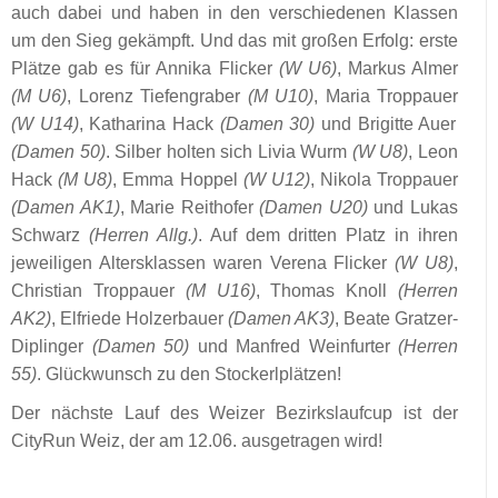
auch dabei und haben in den verschiedenen Klassen
um den Sieg gekämpft. Und das mit großen Erfolg: erste
Plätze gab es für Annika Flicker
(W U6)
, Markus Almer
(M U6)
, Lorenz Tiefengraber
(M U10)
, Maria Troppauer
(W U14)
, Katharina Hack
(Damen 30)
und Brigitte Auer
(Damen 50)
. Silber holten sich Livia Wurm
(W U8)
, Leon
Hack
(M U8)
, Emma Hoppel
(W U12)
, Nikola Troppauer
(Damen AK1)
, Marie Reithofer
(Damen U20)
und Lukas
Schwarz
(Herren Allg.)
. Auf dem dritten Platz in ihren
jeweiligen Altersklassen waren Verena Flicker
(W U8)
,
Christian Troppauer
(M U16)
, Thomas Knoll
(Herren
AK2)
, Elfriede Holzerbauer
(Damen AK3)
, Beate Gratzer-
Diplinger
(Damen 50)
und Manfred Weinfurter
(Herren
55)
. Glückwunsch zu den Stockerlplätzen!
Der nächste Lauf des Weizer Bezirkslaufcup ist der
CityRun Weiz, der am 12.06. ausgetragen wird!