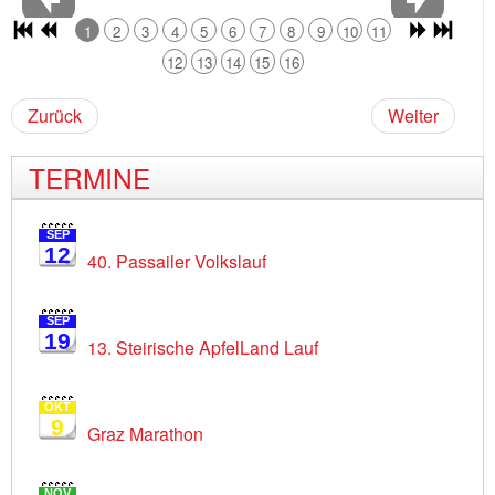
1
2
3
4
5
6
7
8
9
10
11
12
13
14
15
16
Zurück
Weiter
TERMINE
SEP
12
40. Passailer Volkslauf
SEP
19
13. Steirische ApfelLand Lauf
OKT
9
Graz Marathon
NOV