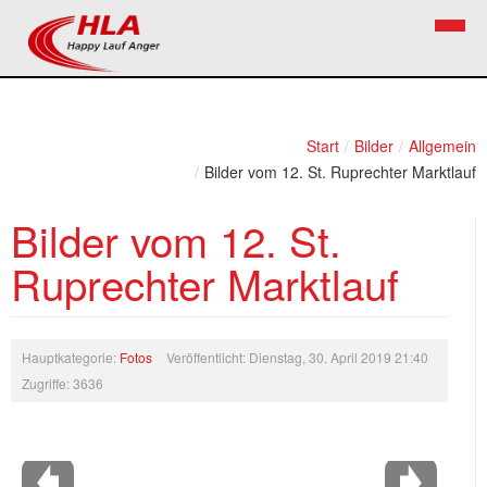
Home
Verein
Start
/
Bilder
/
Allgemein
/
Bilder vom 12. St. Ruprechter Marktlauf
News
Vorstand
Bilder vom 12. St.
Bezirkslaufcup
Kontakt
Ruprechter Marktlauf
Volkslauf
Mitglied werden
Firekids
Bilder
Hauptkategorie:
Fotos
Veröffentlicht: Dienstag, 30. April 2019 21:40
Zugriffe: 3636
Links
Termine