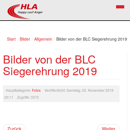
Home
Verein
Start
/
Bilder
/
Allgemein
/
Bilder von der BLC Siegerehrung 2019
News
Vorstand
Bilder von der BLC
Bezirkslaufcup
Kontakt
Siegerehrung 2019
Volkslauf
Mitglied werden
Firekids
Hauptkategorie:
Fotos
Veröffentlicht: Samstag, 02. November 2019
Bilder
20:11
Zugriffe: 3372
Links
Termine
Zurück
Weiter