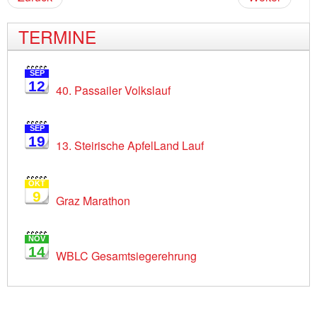
TERMINE
SEP
12
40. Passailer Volkslauf
SEP
19
13. Steirische ApfelLand Lauf
OKT
9
Graz Marathon
NOV
14
WBLC Gesamtsiegerehrung