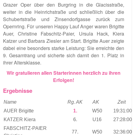
Grazer Oper über den Burgring in die Glacisstraße,
weiter in die Heinrichstraße und schließlich über die
Schubertstraße und Zinsendorfgasse zurück zum
Opernring. Für unseren Happy Lauf Anger waren Brigitte
Auer, Christine Fabschitz-Paier, Ursula Hack, Kiera
Katzer und Barbara Ziesler am Start. Brigitte Auer zeigte
dabei eine besonders starke Leistung: Sie erreichte den
9. Gesamtrang und sicherte sich damit den 1. Platz in
ihrer Altersklasse.
Wir gratulieren allen Starterinnen herzlich zu ihren
Erfolgen!
Ergebnisse
Name
Rg. AK
AK
Zeit
AUER Brigitte
1.
W50
19:31:00
KATZER Kiera
6.
U16
27:28:00
FABSCHITZ-PAIER
77.
W50
32:36:00