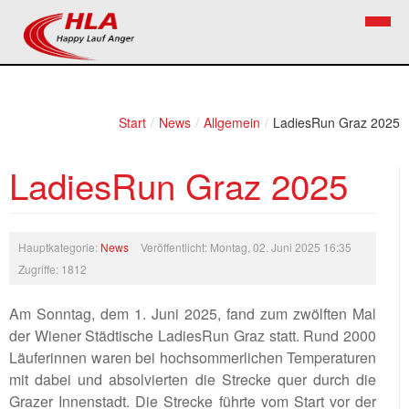
Home
Verein
Start
/
News
/
Allgemein
/
LadiesRun Graz 2025
News
Vorstand
LadiesRun Graz 2025
Bezirkslaufcup
Kontakt
Volkslauf
Mitglied werden
Hauptkategorie:
News
Veröffentlicht: Montag, 02. Juni 2025 16:35
Firekids
Zugriffe: 1812
Bilder
Am Sonntag, dem 1. Juni 2025, fand zum zwölften Mal
der Wiener Städtische LadiesRun Graz statt. Rund 2000
Links
Läuferinnen waren bei hochsommerlichen Temperaturen
Termine
mit dabei und absolvierten die Strecke quer durch die
Grazer Innenstadt. Die Strecke führte vom Start vor der