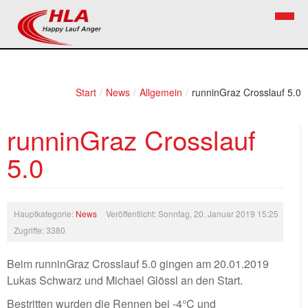
Home
Verein
Start
/
News
/
Allgemein
/
runninGraz Crosslauf 5.0
News
Vorstand
runninGraz Crosslauf
Bezirkslaufcup
Kontakt
5.0
Volkslauf
Mitglied werden
Firekids
Hauptkategorie:
News
Veröffentlicht: Sonntag, 20. Januar 2019 15:25
Bilder
Zugriffe: 3380
Links
Beim runninGraz Crosslauf 5.0 gingen am 20.01.2019
Lukas Schwarz und Michael Glössl an den Start.
Termine
Bestritten wurden die Rennen bei -4°C und