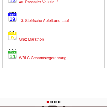
12
40. Passailer Volkslauf
SEP
19
13. Steirische ApfelLand Lauf
OKT
9
Graz Marathon
NOV
14
WBLC Gesamtsiegerehrung