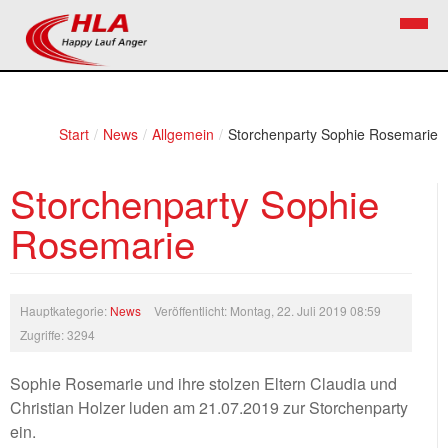
Home
Verein
Start
/
News
/
Allgemein
/
Storchenparty Sophie Rosemarie
News
Vorstand
Storchenparty Sophie
Bezirkslaufcup
Kontakt
Rosemarie
Volkslauf
Mitglied werden
Firekids
Hauptkategorie:
News
Veröffentlicht: Montag, 22. Juli 2019 08:59
Bilder
Zugriffe: 3294
Links
Sophie Rosemarie und ihre stolzen Eltern Claudia und
Christian Holzer luden am 21.07.2019 zur Storchenparty
Termine
ein.