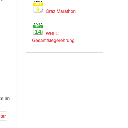
OKT
9
Graz Marathon
NOV
14
WBLC
Gesamtsiegerehrung
lm im
ter