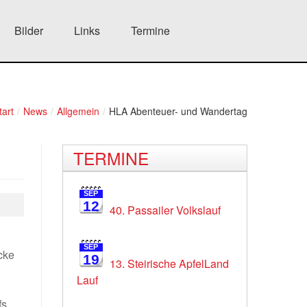
Bilder
Links
Termine
tart
/
News
/
Allgemein
/
HLA Abenteuer- und Wandertag
TERMINE
SEP
12
40. Passailer Volkslauf
SEP
cke
19
13. Steirische ApfelLand
Lauf
fs