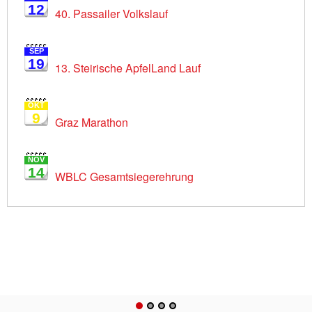
12
40. Passailer Volkslauf
SEP
19
13. Steirische ApfelLand Lauf
OKT
9
Graz Marathon
NOV
14
WBLC Gesamtsiegerehrung