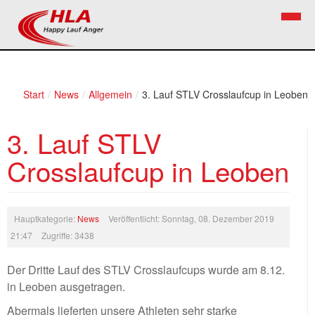
Home
Verein
Start
/
News
/
Allgemein
/
3. Lauf STLV Crosslaufcup in Leoben
News
Vorstand
3. Lauf STLV
Bezirkslaufcup
Kontakt
Crosslaufcup in Leoben
Volkslauf
Mitglied werden
Firekids
Hauptkategorie:
News
Veröffentlicht: Sonntag, 08. Dezember 2019
Bilder
21:47
Zugriffe: 3438
Links
Der Dritte Lauf des STLV Crosslaufcups wurde am 8.12.
in Leoben ausgetragen.
Termine
Abermals lieferten unsere Athleten sehr starke