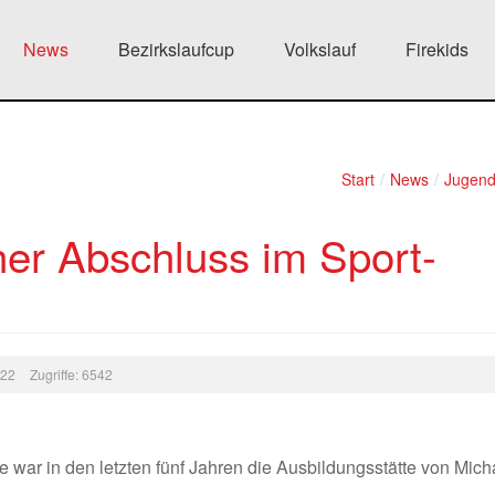
News
Bezirkslaufcup
Volkslauf
Firekids
Start
/
News
/
Jugen
her Abschluss im Sport-
9:22
Zugriffe: 6542
war in den letzten fünf Jahren die Ausbildungsstätte von Mich