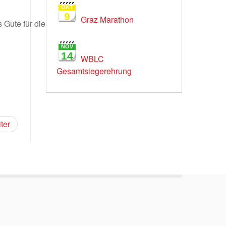
OKT
9
Graz Marathon
Gute für die sportliche und
NOV
14
WBLC
Gesamtsiegerehrung
ter