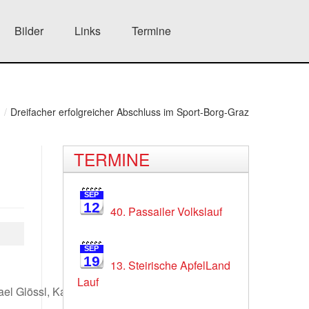
Bilder
Links
Termine
d
/
Dreifacher erfolgreicher Abschluss im Sport-Borg-Graz
TERMINE
SEP
12
40. Passailer Volkslauf
SEP
19
13. Steirische ApfelLand
Lauf
ael Glössl, Katharina Hack