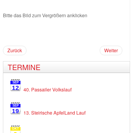
Bitte das Bild zum Vergrößern anklicken
Zurück
Weiter
TERMINE
SEP
12
40. Passailer Volkslauf
SEP
19
13. Steirische ApfelLand Lauf
OKT