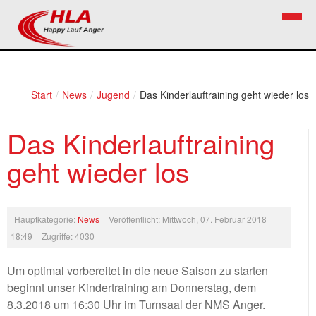
Home
Verein
Start
/
News
/
Jugend
/
Das Kinderlauftraining geht wieder los
News
Vorstand
Das Kinderlauftraining
Bezirkslaufcup
Kontakt
geht wieder los
Volkslauf
Mitglied werden
Firekids
Hauptkategorie:
News
Veröffentlicht: Mittwoch, 07. Februar 2018
Bilder
18:49
Zugriffe: 4030
Links
Um optimal vorbereitet in die neue Saison zu starten
beginnt unser Kindertraining am Donnerstag, dem
Termine
8.3.2018 um 16:30 Uhr im Turnsaal der NMS Anger.