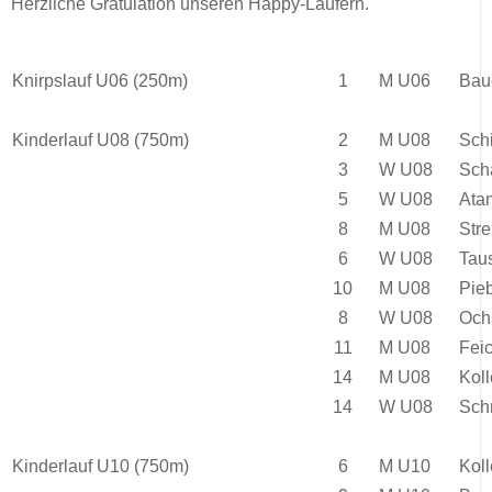
Herzliche Gratulation unseren Happy-Läufern.
Knirpslauf U06 (250m)
1
M U06
Bau
Kinderlauf U08 (750m)
2
M U08
Sch
3
W U08
Sch
5
W U08
Ata
8
M U08
Stre
6
W U08
Tau
10
M U08
Pie
8
W U08
Och
11
M U08
Fei
14
M U08
Koll
14
W U08
Sch
Kinderlauf U10 (750m)
6
M U10
Kol