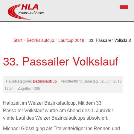
Home
Verein
Start
/
Bezirkslaufcup
/
Laufcup 2018
/
33. Passailer Volkslauf
News
Vorstand
33. Passailer Volkslauf
Bezirkslaufcup
Kontakt
Volkslauf
Mitglied werden
Hauptkategorie:
Bezirkslaufcup
Veröffentlicht: Samstag, 02. Juni 2018
Firekids
12:24
Zugriffe: 4305
Bilder
Halbzeit im Weizer Bezirkslaufcup. Mit dem 33.
Links
Passailer Volkslauf wurde am Abend des 1. Juni der
vierte Lauf des Weizer Bezirkslaufcups absolviert.
Termine
Michael Glössl ging als Titelverteidiger ins Rennen und