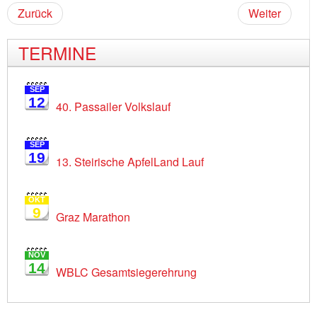
Zurück
Weiter
TERMINE
SEP
12
40. Passailer Volkslauf
SEP
19
13. Steirische ApfelLand Lauf
OKT
9
Graz Marathon
NOV
14
WBLC Gesamtsiegerehrung