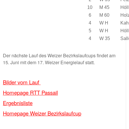
10
M 45
Höl
6
M 60
Hol
4
W H
Kah
5
W H
Höll
4
W 35
Sal
Der nächste Lauf des Weizer Bezirkslaufcups findet am
15. Juni mit dem 17. Weizer Energielauf statt.
Bilder vom Lauf
Homepage RTT Passail
Ergebnisliste
Homepage Weizer Bezirkslaufcup