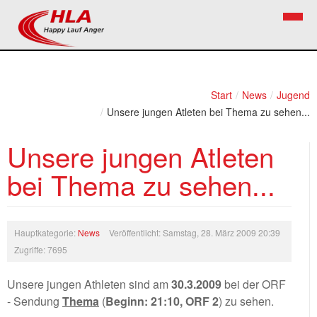
Home
Verein
Start
/
News
/
Jugend
/
Unsere jungen Atleten bei Thema zu sehen...
News
Vorstand
Unsere jungen Atleten
Bezirkslaufcup
Kontakt
bei Thema zu sehen...
Volkslauf
Mitglied werden
Firekids
Bilder
Hauptkategorie:
News
Veröffentlicht: Samstag, 28. März 2009 20:39
Zugriffe: 7695
Links
Unsere jungen Athleten sind am
30.3.2009
bei der ORF
Termine
- Sendung
Thema
(
Beginn: 21:10, ORF 2
) zu sehen.