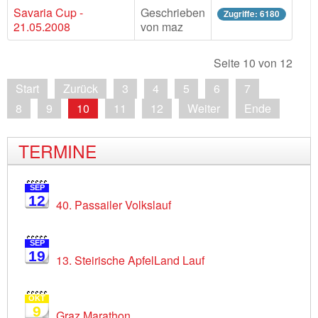
Savaria Cup -
Geschrieben
Zugriffe: 6180
21.05.2008
von maz
Seite 10 von 12
Start
Zurück
3
4
5
6
7
8
9
10
11
12
Weiter
Ende
TERMINE
SEP
12
40. Passailer Volkslauf
SEP
19
13. Steirische ApfelLand Lauf
OKT
9
Graz Marathon