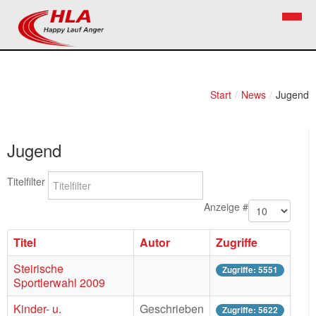
Home
Verein
Start
/
News
/
Jugend
News
Vorstand
Jugend
Bezirkslaufcup
Kontakt
Volkslauf
Mitglied werden
Titelfilter
Firekids
Anzeige #
Bilder
Titel
Autor
Zugriffe
Links
Steirische
Zugriffe: 5551
Sportlerwahl 2009
Termine
Kinder- u.
Geschrieben
Zugriffe: 5622